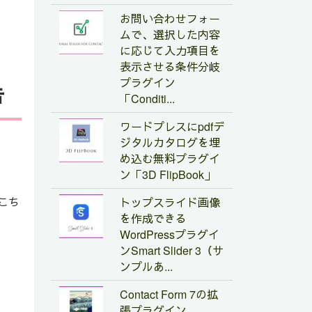
お問い合わせフォー
ムで、選択した内容
に応じて入力項目を
表示させる条件分岐
プラグイン
告
「Conditi...
ワードプレスにpdfデ
ジタルカタログを埋
め込む無料プラグイ
ン「3D FlipBook」
くこち
トップスライド画像
を作成できる
WordPressプラグイ
ンSmart Slider 3（サ
ンプルあ...
Contact Form 7の拡
張プラグイン