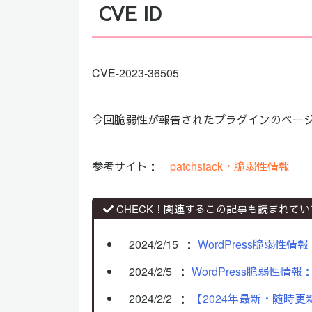
CVE ID
CVE-2023-36505
今回脆弱性が報告されたプラグインのペー
参考サイト：
p
a
t
c
h
s
t
a
c
k
・脆弱性情報
CHECK！関連するこの記事も読まれてい
2024/2/15
：
WordPress脆弱性情報
2024/2/5
：
WordPress脆弱性情報：
2024/2/2
：
【2024年最新・随時更