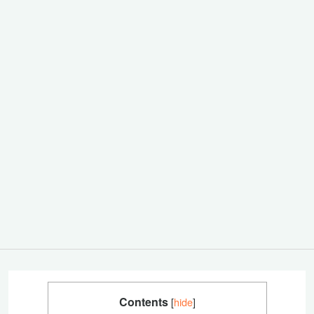
Contents
[
hide
]